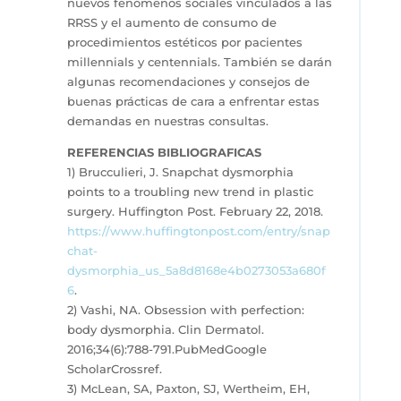
nuevos fenómenos sociales vinculados a las
RRSS y el aumento de consumo de
procedimientos estéticos por pacientes
millennials y centennials. También se darán
algunas recomendaciones y consejos de
buenas prácticas de cara a enfrentar estas
demandas en nuestras consultas.
REFERENCIAS BIBLIOGRAFICAS
1) Brucculieri, J. Snapchat dysmorphia
points to a troubling new trend in plastic
surgery. Huffington Post. February 22, 2018.
https://www.huffingtonpost.com/entry/snap
chat-
dysmorphia_us_5a8d8168e4b0273053a680f
6
.
2) Vashi, NA. Obsession with perfection:
body dysmorphia. Clin Dermatol.
2016;34(6):788-791.PubMedGoogle
ScholarCrossref.
3) McLean, SA, Paxton, SJ, Wertheim, EH,